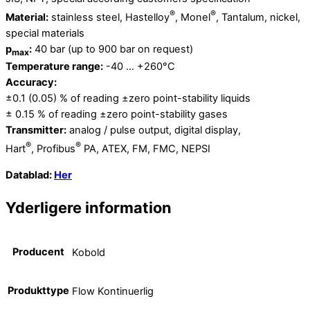
®
®
Material:
stainless steel, Hastelloy
, Monel
, Tantalum, nickel,
special materials
p
:
40 bar (up to 900 bar on request)
max
Temperature range:
-40 … +260°C
Accuracy:
±0.1 (0.05) % of reading ±zero point-stability liquids
± 0.15 % of reading ±zero point-stability gases
Transmitter:
analog / pulse output, digital display,
®
®
Hart
, Profibus
PA, ATEX, FM, FMC, NEPSI
Datablad:
Her
Yderligere information
Producent
Kobold
Produkttype
Flow Kontinuerlig