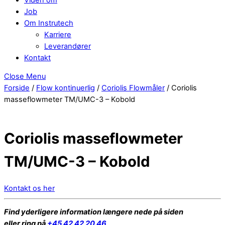
Job
Om Instrutech
Karriere
Leverandører
Kontakt
Close Menu
Forside
/
Flow kontinuerlig
/
Coriolis Flowmåler
/ Coriolis
masseflowmeter TM/UMC-3 – Kobold
Coriolis masseflowmeter
TM/UMC-3 – Kobold
Kontakt os her
Find yderligere information længere nede på siden
eller ring på
+45 42 42 20 46