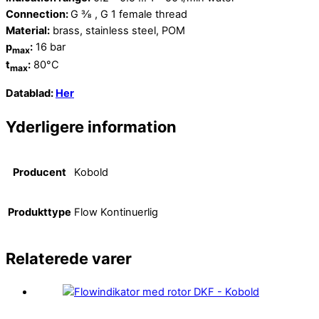
Connection:
G ⅜ , G 1 female thread
Material:
brass, stainless steel, POM
p
:
16 bar
max
t
:
80°C
max
Datablad:
Her
Yderligere information
Producent
Kobold
Produkttype
Flow Kontinuerlig
Relaterede varer