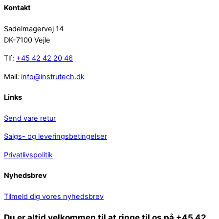
Kontakt
Sadelmagervej 14
DK-7100 Vejle
Tlf:
+45 42 42 20 46
Mail:
info@instrutech.dk
Links
Send vare retur
Salgs- og leveringsbetingelser
Privatlivspolitik
Nyhedsbrev
Tilmeld dig vores nyhedsbrev
Du er altid velkommen til at ringe til os på +45 42