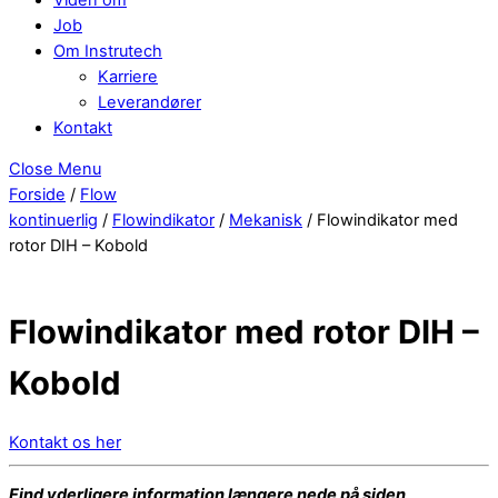
Job
Om Instrutech
Karriere
Leverandører
Kontakt
Close Menu
Forside
/
Flow
kontinuerlig
/
Flowindikator
/
Mekanisk
/ Flowindikator med
rotor DIH – Kobold
Flowindikator med rotor DIH –
Kobold
Kontakt os her
Find yderligere information længere nede på siden