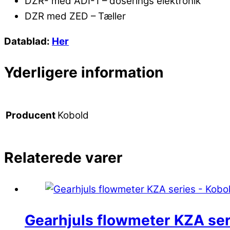
DZR- med ADI-1 – doserings elektronik
DZR med ZED – Tæller
Datablad:
Her
Yderligere information
Kobold
Producent
Relaterede varer
Gearhjuls flowmeter KZA ser