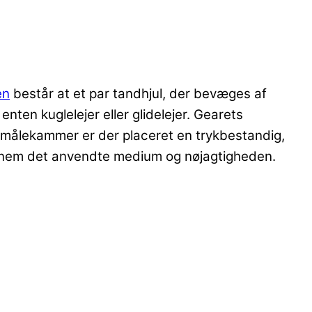
en
består at et par tandhjul, der bevæges af
nten kuglelejer eller glidelejer. Gearets
 målekammer er der placeret en trykbestandig,
gennem det anvendte medium og nøjagtigheden.