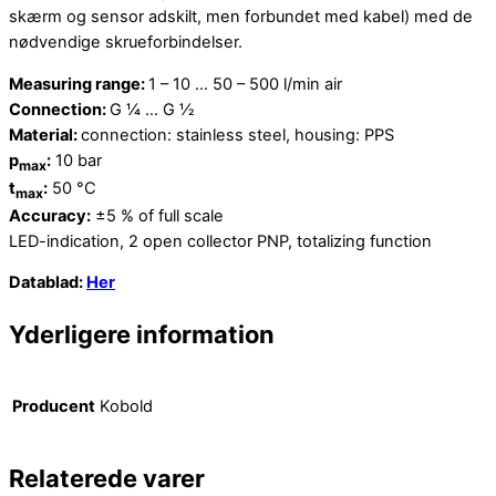
skærm og sensor adskilt, men forbundet med kabel) med de
nødvendige skrueforbindelser.
Measuring range:
1 – 10 … 50 – 500 l/min air
Connection:
G ¼ … G ½
Material:
connection: stainless steel, housing: PPS
p
:
10 bar
max
t
:
50 °C
max
Accuracy:
±5 % of full scale
LED-indication, 2 open collector PNP, totalizing function
Datablad:
Her
Yderligere information
Producent
Kobold
Relaterede varer