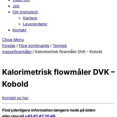
Job
Om Instrutech
Karriere
Leverandører
Kontakt
Close Menu
Forside
/
Flow kontinuerlig
/
Termisk
masseflowmåler
/ Kalorimetrisk flowmåler DVK – Kobold
Kalorimetrisk flowmåler DVK –
Kobold
Kontakt os her
Find yderligere information længere nede på siden
eller ring på
+45 42 42 20 46