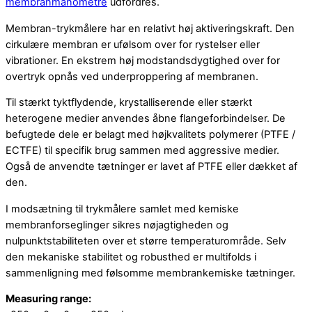
membranmanometre
udfordres.
Membran-trykmålere har en relativt høj aktiveringskraft. Den
cirkulære membran er ufølsom over for rystelser eller
vibrationer. En ekstrem høj modstandsdygtighed over for
overtryk opnås ved underproppering af membranen.
Til stærkt tyktflydende, krystalliserende eller stærkt
heterogene medier anvendes åbne flangeforbindelser. De
befugtede dele er belagt med højkvalitets polymerer (PTFE /
ECTFE) til specifik brug sammen med aggressive medier.
Også de anvendte tætninger er lavet af PTFE eller dækket af
den.
I modsætning til trykmålere samlet med kemiske
membranforseglinger sikres nøjagtigheden og
nulpunktstabiliteten over et større temperaturområde. Selv
den mekaniske stabilitet og robusthed er multifolds i
sammenligning med følsomme membrankemiske tætninger.
Measuring range: