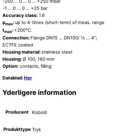
-250 … 0 … 0 … +250 mbar
-1 … 0 … 0 … +25 bar
Accuracy class:
1.6
p
:
up to 4-times (short-term) of meas. range
max
t
:
+200°C
max
Connection:
Flange DN15 … DN100/ ½ … 4″;
ECTFE coated
Housing material:
stainless steel
Housing:
Ø 100, 160 mm
Option:
contacts, filling
Datablad:
Her
Yderligere information
Producent
Kobold
Produkttype
Tryk