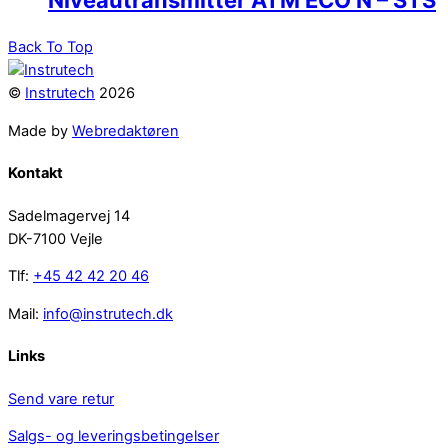
Niveautransmitter ATM ECO N – STS
Back To Top
©
Instrutech
2026
Made by
Webredaktøren
Kontakt
Sadelmagervej 14
DK-7100 Vejle
Tlf:
+45 42 42 20 46
Mail:
info@instrutech.dk
Links
Send vare retur
Salgs- og leveringsbetingelser