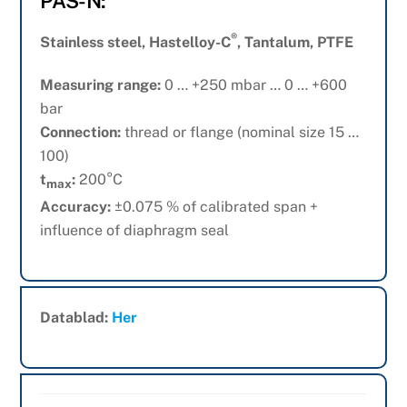
PAS-N:
®
Stainless steel, Hastelloy-C
, Tantalum, PTFE
Measuring range:
0 … +250 mbar … 0 … +600
bar
Connection:
thread or flange (nominal size 15 …
100)
t
:
200°C
max
Accuracy:
±0.075 % of calibrated span +
influence of diaphragm seal
Datablad:
Her