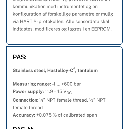
kommunikation med instrumentet og en
konfiguration af forskellige parametre er mulig
via HART ® -protokollen. Alle sensordata skal
indtastes, modificeres og lagres i en EEPROM.
PAS:
®
Stainless steel, Hastelloy-C
, tantalum
Measuring range:
-1 … +600 bar
Power supply:
11.9 – 45 V
DC
Connection:
¼” NPT female thread, ½” NPT
female thread
Accuracy:
±0.075 % of calibrated span