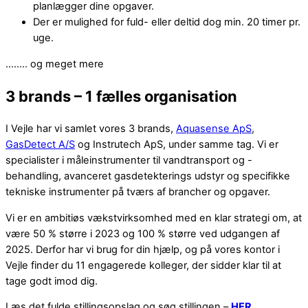
planlægger dine opgaver.
Der er mulighed for fuld- eller deltid dog min. 20 timer pr.
uge.
…….. og meget mere
3 brands – 1 fælles organisation
I Vejle har vi samlet vores 3 brands,
Aquasense ApS
,
GasDetect A/S
og Instrutech ApS, under samme tag. Vi er
specialister i måleinstrumenter til vandtransport og -
behandling, avanceret gasdetekterings udstyr og specifikke
tekniske instrumenter på tværs af brancher og opgaver.
Vi er en ambitiøs vækstvirksomhed med en klar strategi om, at
være 50 % større i 2023 og 100 % større ved udgangen af
2025. Derfor har vi brug for din hjælp, og på vores kontor i
Vejle finder du 11 engagerede kolleger, der sidder klar til at
tage godt imod dig.
Læs det fulde stillingsopslag og søg stillingen –
HER