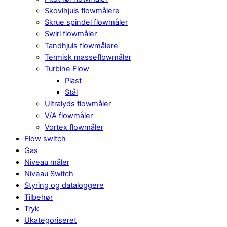
Skovlhjuls flowmålere
Skrue spindel flowmåler
Swirl flowmåler
Tandhjuls flowmålere
Termisk masseflowmåler
Turbine Flow
Plast
Stål
Ultralyds flowmåler
V/A flowmåler
Vortex flowmåler
Flow switch
Gas
Niveau måler
Niveau Switch
Styring og dataloggere
Tilbehør
Tryk
Ukategoriseret