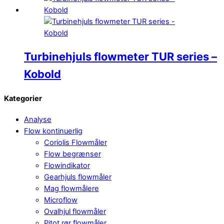
Turbinehjuls flowmeter TUR series –
Kobold
Kategorier
Analyse
Flow kontinuerlig
Coriolis Flowmåler
Flow begrænser
Flowindikator
Gearhjuls flowmåler
Mag flowmålere
Microflow
Ovalhjul flowmåler
Pitot rør flowmåler